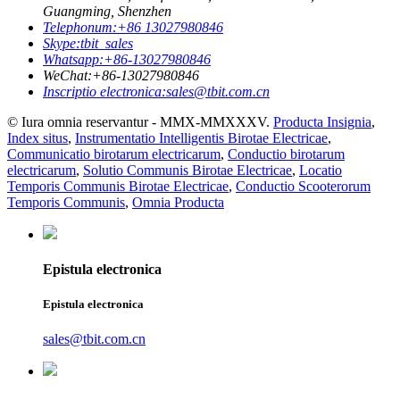
Guangming, Shenzhen
Telephonum:
+86 13027980846
Skype:
tbit_sales
Whatsapp:
+86-13027980846
WeChat:
+86-13027980846
Inscriptio electronica:
sales@tbit.com.cn
© Iura omnia reservantur - MMX-MMXXXV.
Producta Insignia
,
Index situs
,
Instrumentatio Intelligentis Birotae Electricae
,
Communicatio birotarum electricarum
,
Conductio birotarum
electricarum
,
Solutio Communis Birotae Electricae
,
Locatio
Temporis Communis Birotae Electricae
,
Conductio Scooterorum
Temporis Communis
,
Omnia Producta
Epistula electronica
Epistula electronica
sales@tbit.com.cn