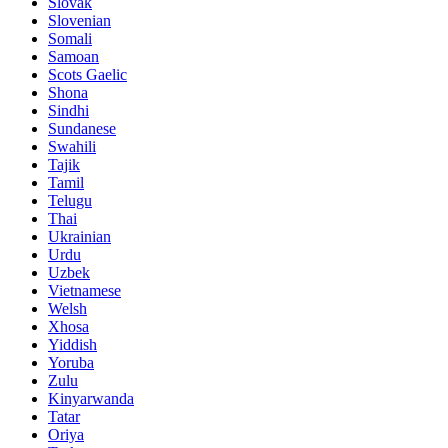
Slovak
Slovenian
Somali
Samoan
Scots Gaelic
Shona
Sindhi
Sundanese
Swahili
Tajik
Tamil
Telugu
Thai
Ukrainian
Urdu
Uzbek
Vietnamese
Welsh
Xhosa
Yiddish
Yoruba
Zulu
Kinyarwanda
Tatar
Oriya