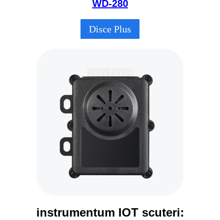
WD-280
Disce Plus
instrumentum IOT scuteri: