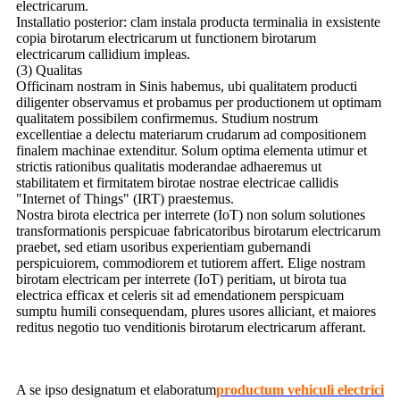
electricarum.
Installatio posterior: clam instala producta terminalia in exsistente
copia birotarum electricarum ut functionem birotarum
electricarum callidium impleas.
(3) Qualitas
Officinam nostram in Sinis habemus, ubi qualitatem producti
diligenter observamus et probamus per productionem ut optimam
qualitatem possibilem confirmemus. Studium nostrum
excellentiae a delectu materiarum crudarum ad compositionem
finalem machinae extenditur. Solum optima elementa utimur et
strictis rationibus qualitatis moderandae adhaeremus ut
stabilitatem et firmitatem birotae nostrae electricae callidis
"Internet of Things" (IRT) praestemus.
Nostra birota electrica per interrete (IoT) non solum solutiones
transformationis perspicuae fabricatoribus birotarum electricarum
praebet, sed etiam usoribus experientiam gubernandi
perspicuiorem, commodiorem et tutiorem affert. Elige nostram
birotam electricam per interrete (IoT) peritiam, ut birota tua
electrica efficax et celeris sit ad emendationem perspicuam
sumptu humili consequendam, plures usores alliciant, et maiores
reditus negotio tuo venditionis birotarum electricarum afferant.
A se ipso designatum et elaboratum
productum vehiculi electrici