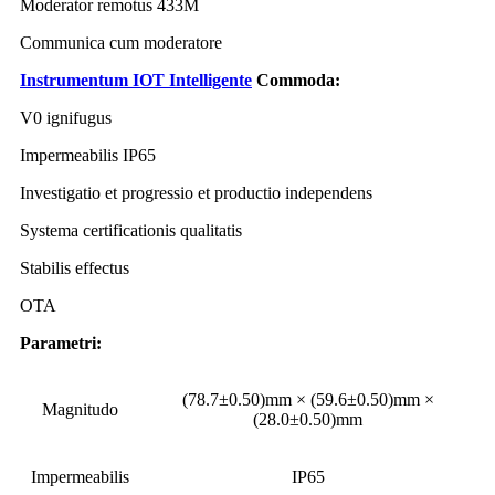
Moderator remotus 433M
Communica cum moderatore
Instrumentum IOT Intelligente
Commoda
:
V0 ignifugus
Impermeabilis IP65
Investigatio et progressio et productio independens
Systema certificationis qualitatis
Stabilis effectus
OTA
Parametri
:
(78.7±0.50)mm × (59.6±0.50)mm ×
Magnitudo
(28.0±0.50)mm
Impermeabilis
IP65