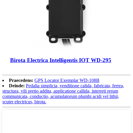
Birota Electrica Intelligentis IOT WD-295
Praecedens:
GPS Locator Exemplar WD-108B
Deinde:
Pedalia simplicia, venditione calida, fabricata, ferrea,
structura, vili pretio addita, applicatione callida, interreti rerum
communicata, conductio, acumulatorum plumbi acidi vel lithii,
scuter electricus, birota.