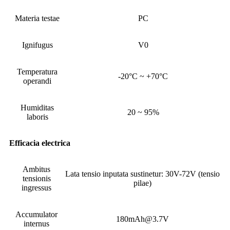
Materia testae
PC
Ignifugus
V0
Temperatura
-20°C ~ +70°C
operandi
Humiditas
20 ~ 95%
laboris
Efficacia electrica
Ambitus
Lata tensio inputata sustinetur: 30V-72V (tensio
tensionis
pilae)
ingressus
Accumulator
180mAh@3.7V
internus