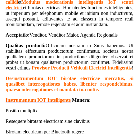
callidi
et
Modulus moderationis intellegentis IoT
scutri
electrici
et birotas electricas. Hac utentes functiones intelligentes,
ut imperium per telephonum mobile et initium non inductivum,
assequi possunt, adiuvantes te ad classem in tempore reali
monitorandam, remote regendam et administrandam.
Acceptatio:
Venditor, Venditor Maior, Agentia Regionalis
Qualitas producti:
Officinam nostram in Sinis habemus. Ut
stabilitas effectuum productorum confirmetur, societas nostra
qualitatem productorum in productione diligenter observat et
probat ut bonam qualitatem productorum confirmet. Fidelissimi
vestri erimus.
Provisor Producti Vehiculi Electrici Intelligentis
!
De
s
instrumentum IOT birotae electricae mercatus
, Si
quaslibet interrogationes habes, libenter respondebimus,
quaeso interrogationes et mandata tua mitte.
Instrumentum IOT Intelligente
Munera:
Positio multiplix
Resequere birotam electricam sine clavibus
Birotam electricam per Bluetooth regere