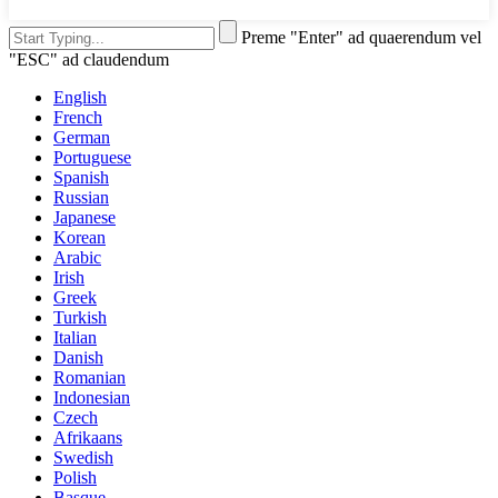
Preme "Enter" ad quaerendum vel
"ESC" ad claudendum
English
French
German
Portuguese
Spanish
Russian
Japanese
Korean
Arabic
Irish
Greek
Turkish
Italian
Danish
Romanian
Indonesian
Czech
Afrikaans
Swedish
Polish
Basque