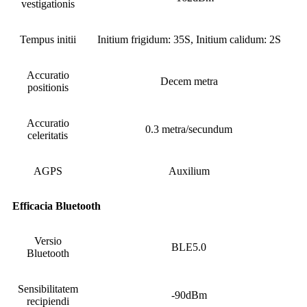
vestigationis
Tempus initii
Initium frigidum: 35S, Initium calidum: 2S
Accuratio
Decem metra
positionis
Accuratio
0.3 metra/secundum
celeritatis
AGPS
Auxilium
Efficacia Bluetooth
Versio
BLE5.0
Bluetooth
Sensibilitatem
-90dBm
recipiendi