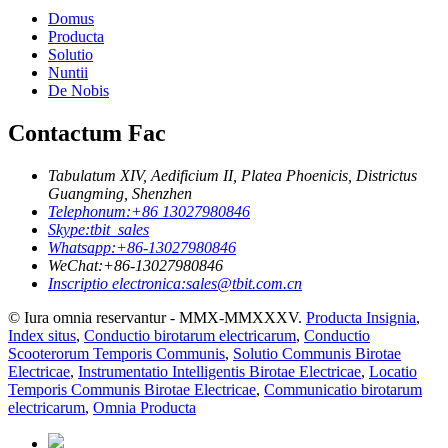
Domus
Producta
Solutio
Nuntii
De Nobis
Contactum Fac
Tabulatum XIV, Aedificium II, Platea Phoenicis, Districtus
Guangming, Shenzhen
Telephonum:
+86 13027980846
Skype:
tbit_sales
Whatsapp:
+86-13027980846
WeChat:
+86-13027980846
Inscriptio electronica:
sales@tbit.com.cn
© Iura omnia reservantur - MMX-MMXXXV.
Producta Insignia
,
Index situs
,
Conductio birotarum electricarum
,
Conductio
Scooterorum Temporis Communis
,
Solutio Communis Birotae
Electricae
,
Instrumentatio Intelligentis Birotae Electricae
,
Locatio
Temporis Communis Birotae Electricae
,
Communicatio birotarum
electricarum
,
Omnia Producta