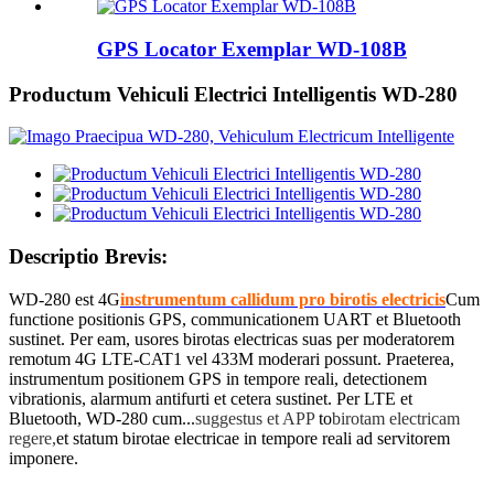
GPS Locator Exemplar WD-108B
Productum Vehiculi Electrici Intelligentis WD-280
Descriptio Brevis:
WD-280 est 4G
instrumentum callidum pro birotis electricis
Cum
functione positionis GPS, communicationem UART et Bluetooth
sustinet. Per eam, usores birotas electricas suas per moderatorem
remotum 4G LTE-CAT1 vel 433M moderari possunt. Praeterea,
instrumentum positionem GPS in tempore reali, detectionem
vibrationis, alarmum antifurti et cetera sustinet. Per LTE et
Bluetooth, WD-280 cum...
suggestus et APP
to
birotam electricam
regere
,
et statum birotae electricae in tempore reali ad servitorem
imponere.