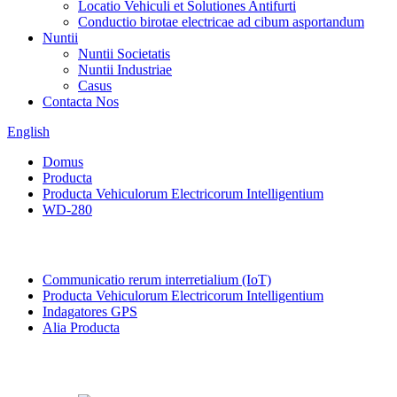
Locatio Vehiculi et Solutiones Antifurti
Conductio birotae electricae ad cibum asportandum
Nuntii
Nuntii Societatis
Nuntii Industriae
Casus
Contacta Nos
English
Domus
Producta
Producta Vehiculorum Electricorum Intelligentium
WD-280
Categoriae
Communicatio rerum interretialium (IoT)
Producta Vehiculorum Electricorum Intelligentium
Indagatores GPS
Alia Producta
Producta insignes