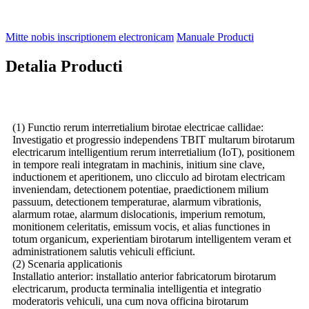
Mitte nobis inscriptionem electronicam
Manuale Producti
Detalia Producti
(1) Functio rerum interretialium birotae electricae callidae:
Investigatio et progressio independens TBIT multarum birotarum
electricarum intelligentium rerum interretialium (IoT), positionem
in tempore reali integratam in machinis, initium sine clave,
inductionem et aperitionem, uno clicculo ad birotam electricam
inveniendam, detectionem potentiae, praedictionem milium
passuum, detectionem temperaturae, alarmum vibrationis,
alarmum rotae, alarmum dislocationis, imperium remotum,
monitionem celeritatis, emissum vocis, et alias functiones in
totum organicum, experientiam birotarum intelligentem veram et
administrationem salutis vehiculi efficiunt.
(2) Scenaria applicationis
Installatio anterior: installatio anterior fabricatorum birotarum
electricarum, producta terminalia intelligentia et integratio
moderatoris vehiculi, una cum nova officina birotarum